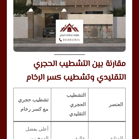
مقارنة بين التشطيب الحجري
التقليدي وتشطيب كسر الرخام
التشطيب
تشطيب حجري
العنصر
الحجري
مع كسر رخام
التقليدي
أعلى بفضل
المتانة
عالية
الدمج بين