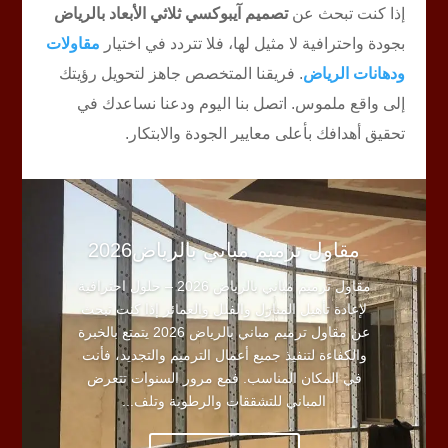
إذا كنت تبحث عن
تصميم آيبوكسي ثلاثي الأبعاد بالرياض
بجودة واحترافية لا مثيل لها، فلا تتردد في اختيار
مقاولات
ودهانات الرياض
. فريقنا المتخصص جاهز لتحويل رؤيتك
إلى واقع ملموس. اتصل بنا اليوم ودعنا نساعدك في
تحقيق أهدافك بأعلى معايير الجودة والابتكار.
مقاول ترميم مباني بالرياض2026
مقاول ترميم مباني بالرياض 2026 – حلول احترافية
لإعادة تأهيل المنازل والفلل والعمائر إذا كنت تبحث
عن مقاول ترميم مباني بالرياض 2026 يتمتع بالخبرة
والكفاءة لتنفيذ جميع أعمال الترميم والتجديد، فأنت
في المكان المناسب. فمع مرور السنوات تتعرض
المباني للتشققات والرطوبة وتلف...